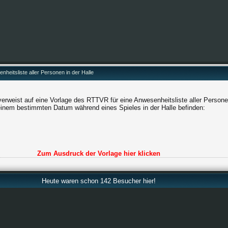
nheitsliste aller Personen in der Halle
verweist auf eine Vorlage des RTTVR für eine Anwesenheitsliste aller Persone
einem bestimmten Datum während eines Spieles in der Halle befinden:
Zum Ausdruck der Vorlage hier klicken
Heute waren schon 142 Besucher hier!