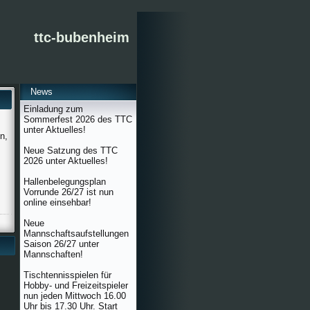
ttc-bubenheim
News
Einladung zum
Sommerfest 2026 des TTC
unter Aktuelles!
n,
Neue Satzung des TTC
2026 unter Aktuelles!
Hallenbelegungsplan
Vorrunde 26/27 ist nun
online einsehbar!
Neue
Mannschaftsaufstellungen
Saison 26/27 unter
Mannschaften!
Tischtennisspielen für
Hobby- und Freizeitspieler
nun jeden Mittwoch 16.00
Uhr bis 17.30 Uhr. Start