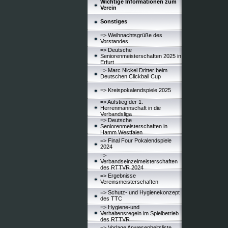
Wichtige Informationen zum
Verein
Sonstiges
=> Weihnachtsgrüße des
Vorstandes
=> Deutsche
Seniorenmeisterschaften 2025 in
Erfurt
=> Marc Nickel Dritter beim
Deutschen Clickball Cup
=> Kreispokalendspiele 2025
=> Aufstieg der 1.
Herrenmannschaft in die
Verbandsliga
=> Deutsche
Seniorenmeisterschaften in
Hamm Westfalen
=> Final Four Pokalendspiele
2024
=>
Verbandseinzelmeisterschaften
des RTTVR 2024
=> Ergebnisse
Vereinsmeisterschaften
=> Schutz- und Hygienekonzept
des TTC
=> Hygiene-und
Verhaltensregeln im Spielbetrieb
des RTTVR
=> Vorlage Anwesenheitsliste