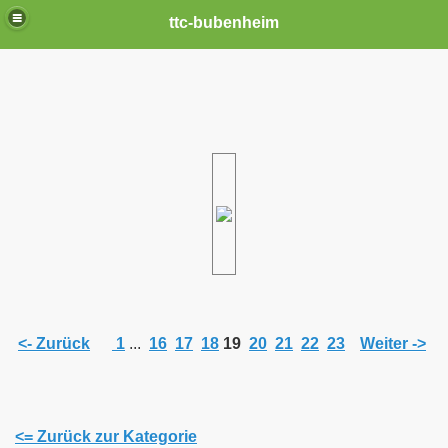
ttc-bubenheim
<- Zurück
1
...
16
17
18
19
20
21
22
23
Weiter ->
<= Zurück zur Kategorie
n