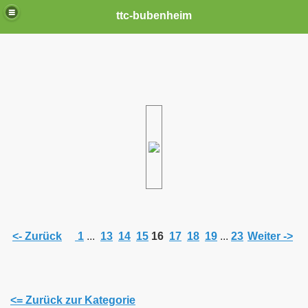
ttc-bubenheim
<- Zurück
1
...
13
14
15
16
17
18
19
...
23
Weiter ->
<= Zurück zur Kategorie
n