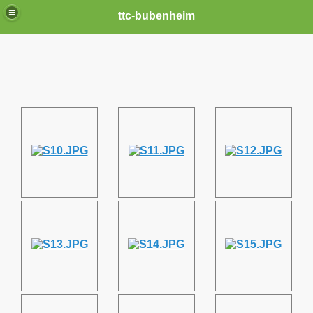
ttc-bubenheim
n