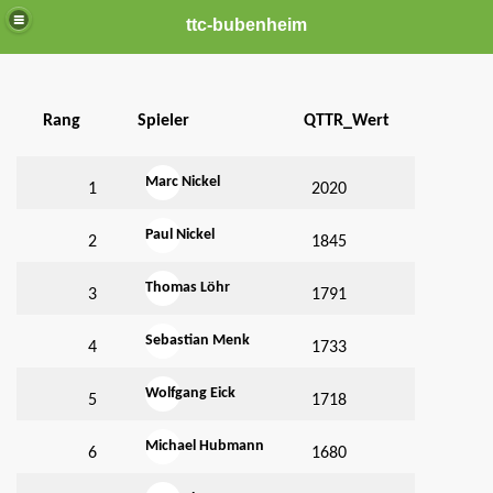
ttc-bubenheim
Rang
Spieler
QTTR_Wert
es TTC
Marc Nickel
1
2020
2026
Paul Nickel
2
1845
aften 2026
Thomas Löhr
3
1791
Sebastian Menk
4
1733
zeitspieler
Wolfgang Eick
ehör
5
1718
Michael Hubmann
6
1680