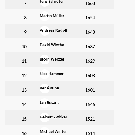
Jens Schröter
7
1663
Martin Müller
8
1654
Andreas Rudolf
9
1643
David Wiecha
10
1637
Björn Weitzel
11
1629
Nico Hammer
12
1608
n
René Kühn
13
1601
Jan Besant
14
1546
Helmut Zwicker
15
1521
Michael Winter
16
1514