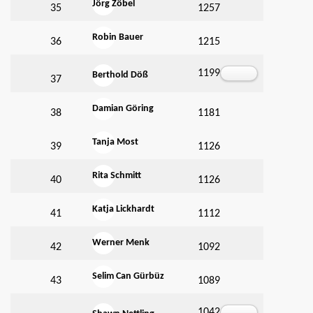
Jörg Zöbel
35
1257
Robin Bauer
36
1215
1199
Berthold Döß
37
Damian Göring
38
1181
Tanja Most
39
1126
Rita Schmitt
40
1126
Katja Lickhardt
41
1112
Werner Menk
42
1092
Selim Can Gürbüz
43
1089
1042