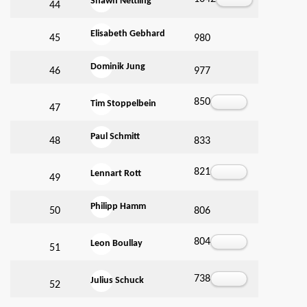
Shawn Nettling
44
Elisabeth Gebhard
45
980
Dominik Jung
46
977
850
Tim Stoppelbein
47
Paul Schmitt
48
833
821
Lennart Rott
49
Philipp Hamm
50
806
804
Leon Boullay
51
738
Julius Schuck
52