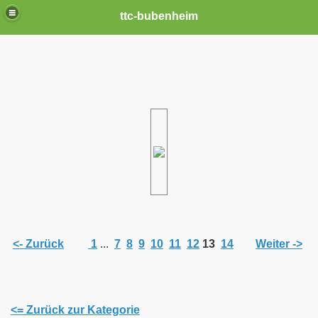
ttc-bubenheim
<- Zurück
1
...
7
8
9
10
11
12
13
14
Weiter ->
<= Zurück zur Kategorie
n