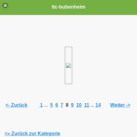
ttc-bubenheim
<- Zurück
1
...
5
6
7
8
9
10
11
...
14
Weiter ->
<= Zurück zur Kategorie
n