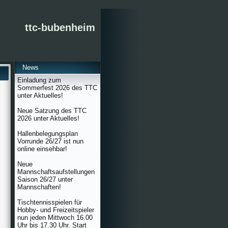
ttc-bubenheim
News
Einladung zum
Sommerfest 2026 des TTC
unter Aktuelles!
Neue Satzung des TTC
2026 unter Aktuelles!
Hallenbelegungsplan
Vorrunde 26/27 ist nun
online einsehbar!
Neue
Mannschaftsaufstellungen
Saison 26/27 unter
Mannschaften!
Tischtennisspielen für
Hobby- und Freizeitspieler
nun jeden Mittwoch 16.00
Uhr bis 17.30 Uhr. Start