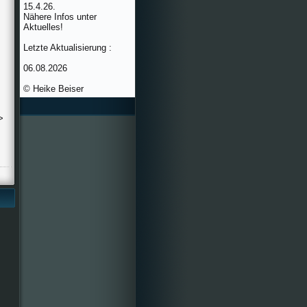
15.4.26.
Nähere Infos unter
Aktuelles!
Letzte Aktualisierung :
06.08.2026
© Heike Beiser
>