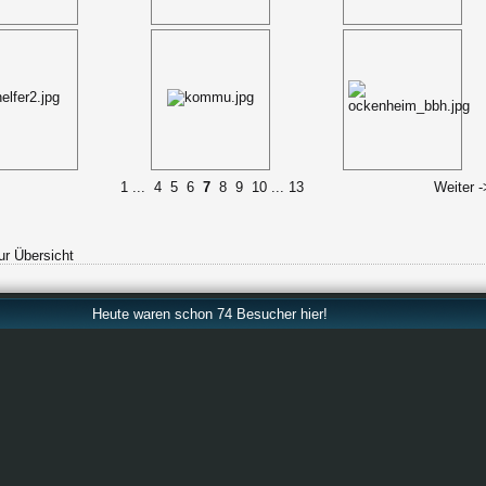
1
...
4
5
6
7
8
9
10
...
13
Weiter -
ur Übersicht
Heute waren schon 74 Besucher hier!