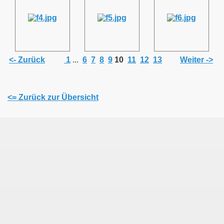
<- Zurück
1
...
6
7
8
9
10
11
12
13
Weiter ->
<= Zurück zur Übersicht