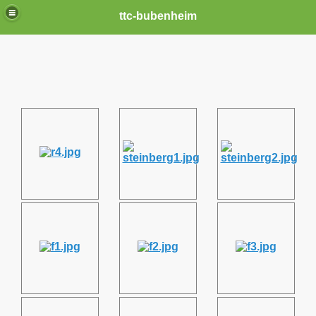
ttc-bubenheim
n