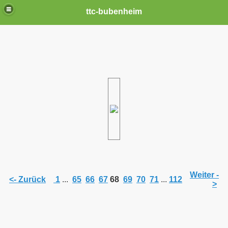
ttc-bubenheim
Weiter -
<- Zurück
1
...
65
66
67
68
69
70
71
...
112
>
n