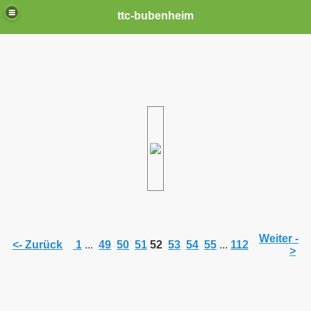
ttc-bubenheim
Weiter -
<- Zurück
1
...
49
50
51
52
53
54
55
...
112
>
n