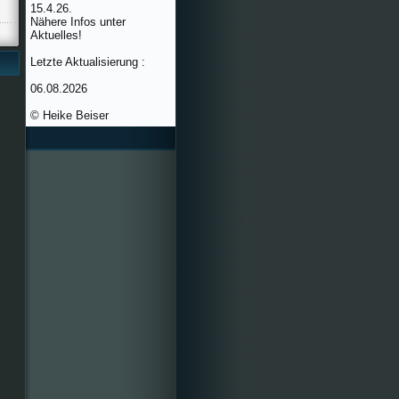
15.4.26.
Nähere Infos unter
Aktuelles!
Letzte Aktualisierung :
06.08.2026
© Heike Beiser