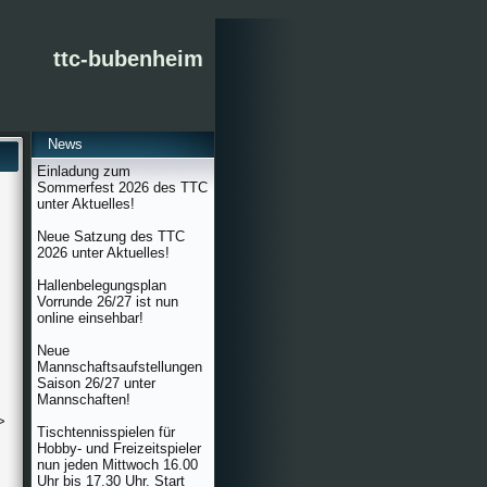
ttc-bubenheim
News
Einladung zum
Sommerfest 2026 des TTC
unter Aktuelles!
Neue Satzung des TTC
2026 unter Aktuelles!
Hallenbelegungsplan
Vorrunde 26/27 ist nun
online einsehbar!
Neue
Mannschaftsaufstellungen
Saison 26/27 unter
Mannschaften!
>
Tischtennisspielen für
Hobby- und Freizeitspieler
nun jeden Mittwoch 16.00
Uhr bis 17.30 Uhr. Start