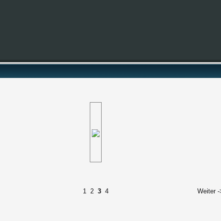
1
2
3
4
Weiter -