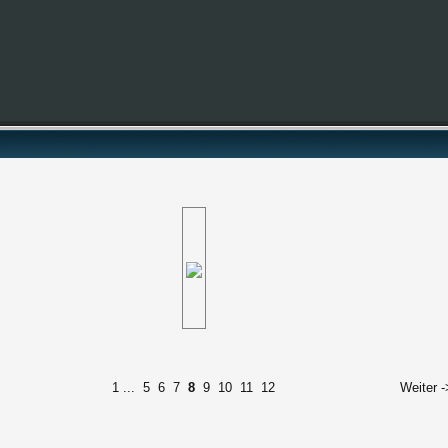
1
...
5
6
7
8
9
10
11
12
Weiter -