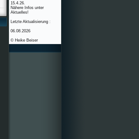
15.4.26.
Nähere Infos unter
Aktuelles!
Letzte Aktualisierung :
06.08.2026
© Heike Beiser