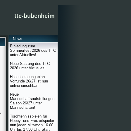
ttc-bubenheim
News
Einladung zum
Sommerfest 2026 des TTC
unter Aktuelles!
Neue Satzung des TTC
2026 unter Aktuelles!
Hallenbelegungsplan
Vorrunde 26/27 ist nun
online einsehbar!
Neue
Mannschaftsaufstellungen
Saison 26/27 unter
Mannschaften!
>
Tischtennisspielen für
Hobby- und Freizeitspieler
nun jeden Mittwoch 16.00
Uhr bis 17.30 Uhr. Start