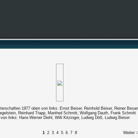
terschaften 1977 oben von links: Ernst Beiser, Reinhold Beiser, Reiner Besan
iegelstein, Reinhard Trapp, Manfred Schmitt, Wolfgang Dauth, Frank Schmitt
 von links: Hans-Werner Diehl, Willi Kitzinger, Ludwig Döß, Ludwig Beiser
1
2
3
4
5
6
7
8
Weiter -