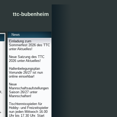
ttc-bubenheim
News
Einladung zum
Sommerfest 2026 des TTC
unter Aktuelles!
Neue Satzung des TTC
2026 unter Aktuelles!
Hallenbelegungsplan
Vorrunde 26/27 ist nun
online einsehbar!
Neue
Mannschaftsaufstellungen
t,
Saison 26/27 unter
Mannschaften!
Tischtennisspielen für
Hobby- und Freizeitspieler
nun jeden Mittwoch 16.00
>
Uhr bis 17.30 Uhr. Start