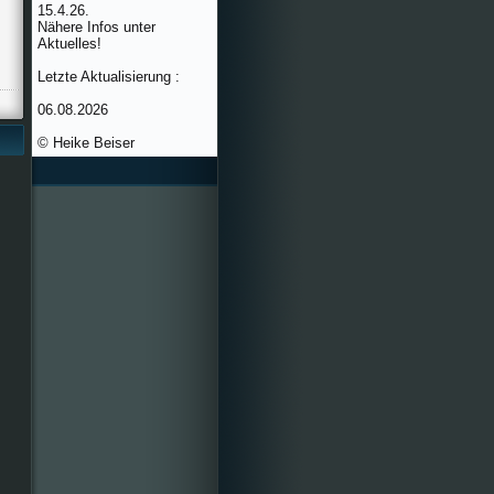
15.4.26.
Nähere Infos unter
Aktuelles!
Letzte Aktualisierung :
06.08.2026
© Heike Beiser